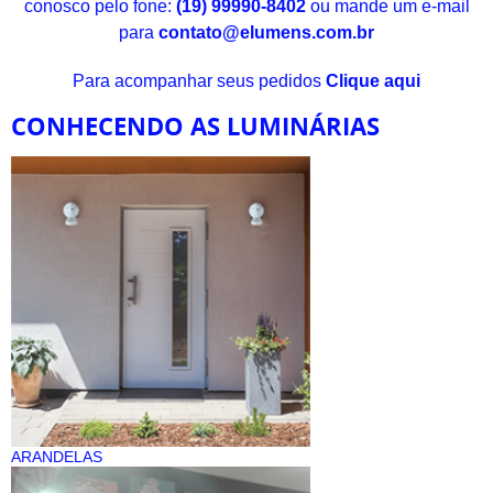
conosco pelo fone:
(19) 99990-8402
ou mande um e-mail
para
contato@elumens.com.br
Para acompanhar seus pedidos
Clique aqui
CONHECENDO AS LUMINÁRIAS
ARANDELAS